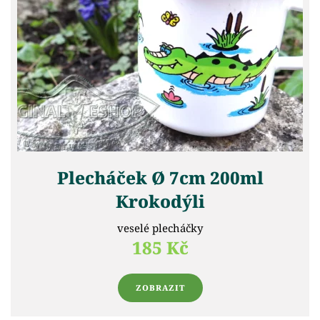
Plecháček Ø 7cm 200ml
Krokodýli
veselé plecháčky
185 Kč
ZOBRAZIT