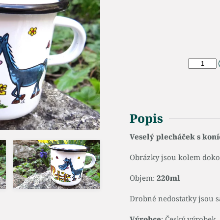
Popis
Veselý plecháček s koní
Obrázky jsou kolem dokola
Objem:
220ml
Drobné nedostatky jsou s
Výrobce
: Český výrobek