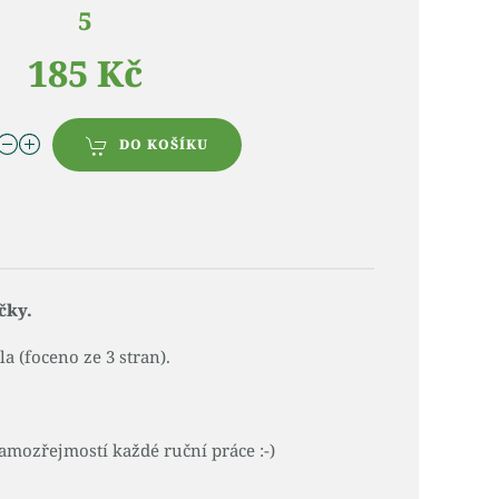
5
185 Kč
DO KOŠÍKU
čky.
 (foceno ze 3 stran).
amozřejmostí každé ruční práce :-)