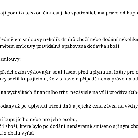
ji podnikatelskou činnost jako spotřebitel, má právo od kupn
 předmětem smlouvy několik druhů zboží nebo dodání několika 
ředmětem smlouvy pravidelná opakovaná dodávka zboží.
 smlouvy:
eho předchozím výslovným souhlasem před uplynutím lhůty pro 
vy sdělil kupujícímu, že v takovém případě nemá právo na o
sí na výchylkách finančního trhu nezávisle na vůli prodávajíc
dány až po uplynutí třiceti dnů a jejichž cena závisí na vých
ní kupujícího nebo pro jeho osobu,
ž i zboží, které bylo po dodání nenávratně smíseno s jiným zb
í z obalu vyňal