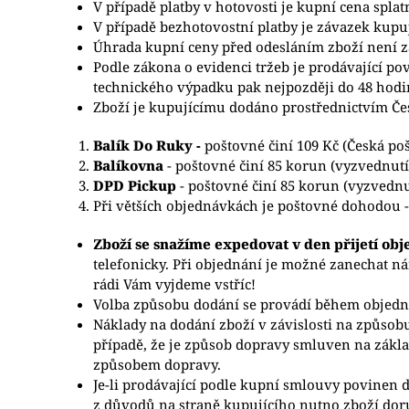
V případě platby v hotovosti je kupní cena splat
V případě bezhotovostní platby je závazek kupu
Úhrada kupní ceny před odesláním zboží není 
Podle zákona o evidenci tržeb je prodávající po
technického výpadku pak nejpozději do 48 hodi
Zboží je kupujícímu dodáno prostřednictvím Čes
Balík Do Ruky -
poštovné činí 109 Kč (Česká po
Balíkovna
- poštovné činí 85 korun (vyzvednut
DPD Pickup
- poštovné činí 85 korun (vyzvedn
Při větších objednávkách je poštovné dohodou - 
Zboží se snažíme expedovat v den přijetí ob
telefonicky. Při objednání je možné zanechat ná
rádi Vám vyjdeme vstříc!
Volba způsobu dodání se provádí během objedn
Náklady na dodání zboží v závislosti na způsob
případě, že je způsob dopravy smluven na zákla
způsobem dopravy.
Je-li prodávající podle kupní smlouvy povinen d
z důvodů na straně kupujícího nutno zboží dor