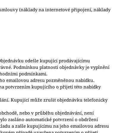
smlouvy (náklady na internetové připojení, náklady
Objednávku odešle kupující prodávajícímu
rávné. Podmínkou platnosti objednávky je vyplnění
bchodními podmínkami.
 jeho emailovou adresu pozměněnou nabídku.
 potvrzením kupujícího o přijetí této nabídky
lání. Kupující může zrušit objednávku telefonicky
m obchodě, nebo v průběhu objednávání, není
bylo zasláno automatické potvrzení o obdržení
kladu a zašle kupujícímu na jeho emailovou adresu
kovém případě uzavřena potvrzením o přijetí