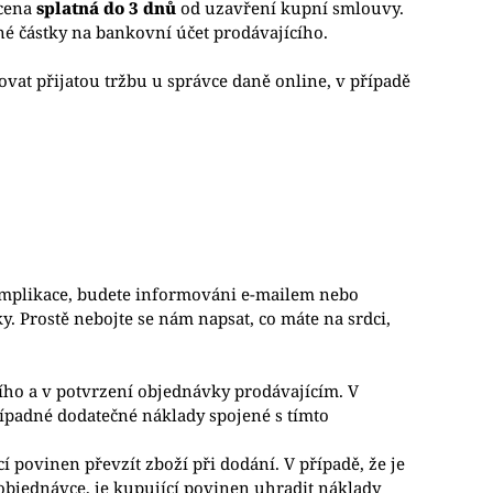
 cena
splatná do 3 dnů
od uzavření kupní smlouvy.
é částky na bankovní účet prodávajícího.
vat přijatou tržbu u správce daně online, v případě
mplikace, budete informováni e-mailem nebo
y. Prostě nebojte se nám napsat, co máte na srdci,
ího a v potvrzení objednávky prodávajícím. V
řípadné dodatečné náklady spojené s tímto
 povinen převzít zboží při dodání. V případě, že je
bjednávce, je kupující povinen uhradit náklady