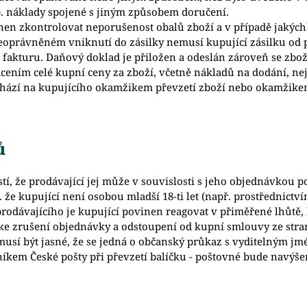
. náklady spojené s jiným způsobem doručení.
vinen zkontrolovat neporušenost obalů zboží a v případě jakýc
eoprávněném vniknutí do zásilky nemusí kupující zásilku od p
 fakturu. Daňový doklad je přiložen a odeslán zároveň se zbo
acením celé kupní ceny za zboží, včetně nákladů na dodání, ne
chází na kupujícího okamžikem převzetí zboží nebo okamžikem,
ů
tí, že prodávající jej může v souvislosti s jeho objednávkou p
 tj. že kupující není osobou mladší 18-ti let (např. prostředn
prodávajícího je kupující povinen reagovat v přiměřené lhůtě,
ke zrušení objednávky a odstoupení od kupní smlouvy ze stra
(musí být jasné, že se jedná o občanský průkaz s vyditelným 
níkem České pošty při převzetí balíčku - poštovné bude navýše