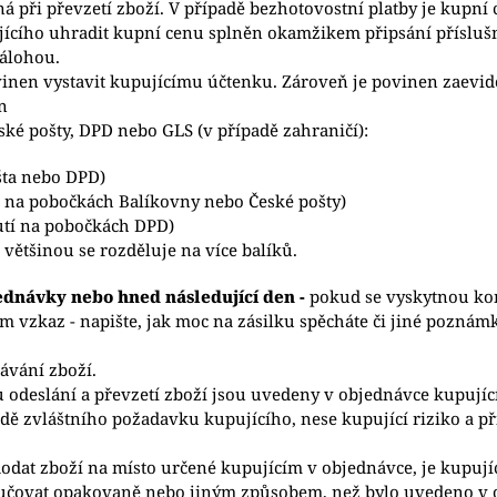
ná při převzetí zboží. V případě bezhotovostní platby je kupní
jícího uhradit kupní cenu splněn okamžikem připsání příslušn
zálohou.
vinen vystavit kupujícímu účtenku. Zároveň je povinen zaevido
n
ké pošty, DPD nebo GLS (v případě zahraničí):
šta nebo DPD)
í na pobočkách Balíkovny nebo České pošty)
utí na pobočkách DPD)
většinou se rozděluje na více balíků.
jednávky nebo hned následující den -
pokud se vyskytnou ko
m vzkaz - napište, jak moc na zásilku spěcháte či jiné poznámk
ávání zboží.
u odeslání a převzetí zboží jsou uvedeny v objednávce kupujíc
dě zvláštního požadavku kupujícího, nese kupující riziko a p
odat zboží na místo určené kupujícím v objednávce, je kupující
učovat opakovaně nebo jiným způsobem, než bylo uvedeno v o