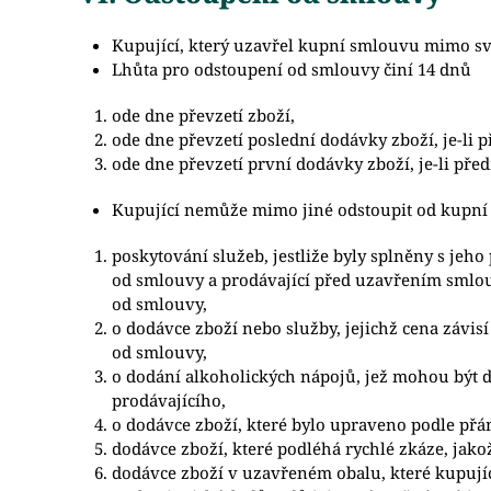
Kupující, který uzavřel kupní smlouvu mimo svo
Lhůta pro odstoupení od smlouvy činí 14 dnů
ode dne převzetí zboží,
ode dne převzetí poslední dodávky zboží, je-li
ode dne převzetí první dodávky zboží, je-li p
Kupující nemůže mimo jiné odstoupit od kupní
poskytování služeb, jestliže byly splněny s j
od smlouvy a prodávající před uzavřením smlou
od smlouvy,
o dodávce zboží nebo služby, jejichž cena závi
od smlouvy,
o dodání alkoholických nápojů, jež mohou být do
prodávajícího,
o dodávce zboží, které bylo upraveno podle přá
dodávce zboží, které podléhá rychlé zkáze, jako
dodávce zboží v uzavřeném obalu, které kupujíc