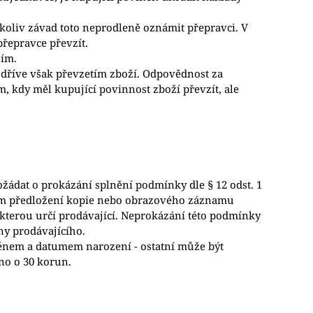
hkoliv závad toto neprodleně oznámit přepravci. V
řepravce převzít.
žím.
jdříve však převzetím zboží. Odpovědnost za
 kdy měl kupující povinnost zboží převzít, ale
ožádat o prokázání splnění podmínky dle § 12 odst. 1
ictvím předložení kopie nebo obrazového záznamu
 kterou určí prodávající. Neprokázání této podmínky
ny prodávajícího.
jménem a datumem narození - ostatní může být
no o 30 korun.