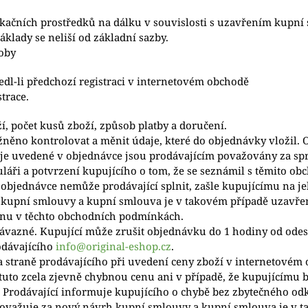
kačních prostředků na dálku v souvislosti s uzavřením kupní 
áklady se neliší od základní sazby.
oby
dl-li předchozí registraci v internetovém obchodě
trace.
í, počet kusů zboží, způsob platby a doručení.
ěno kontrolovat a měnit údaje, které do objednávky vložil. 
daje uvedené v objednávce jsou prodávajícím považovány za sp
áři a potvrzení kupujícího o tom, že se seznámil s těmito o
 objednávce nemůže prodávající splnit, zašle kupujícímu na
upní smlouvy a kupní smlouva je v takovém případě uzavřena
nu v těchto obchodních podmínkách.
ávazné. Kupující může zrušit objednávku do 1 hodiny od odes
rodávajícího
info@original-eshop.cz
.
na straně prodávajícího při uvedení ceny zboží v internetové
tuto zcela zjevně chybnou cenu ani v případě, že kupujícímu 
Prodávající informuje kupujícího o chybě bez zbytečného od
ažuje za nový návrh kupní smlouvy a kupní smlouva je v ta