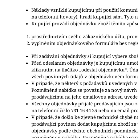
Náklady vzniklé kupujícímu při použití komuni
na telefonní hovory), hradí kupující sám. Tyto n
Kupující provádí objednávku zboží těmito způs
prostřednictvím svého zákaznického účtu, prove
vyplněním objednávkového formuláře bez regis
Při zadávání objednávky si kupující vybere zbož
Před odesláním objednávky je kupujícímu umožn
kliknutím na tlačítko „odeslat objednávku“. Ú
všech povinných údajů v objednávkovém formul
V případě, že některý z požadavků uvedených v
Pozměněná nabídka se považuje za nový návrh k
prodávajícímu na jeho emailovou adresu uvede
Všechny objednávky přijaté prodávajícím jsou z
na telefonní číslo 731 16 44 25 nebo na email p
V případě, že došlo ke zjevné technické chybě 
prodávající povinen dodat kupujícímu zboží za 
objednávky podle těchto obchodních podmínek. 
pozměněnou nabídku. Pozměněná nabídka se pov