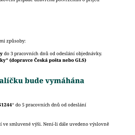
ími způsoby:
ky
do 3 pracovních dnů od odeslání objednávky.
uky" (dopravce Česká pošta nebo GLS)
 balíčku bude vymáhána
 51244
“ do 5 pracovních dnů od odeslání
í ve smluvené výši. Není-li dále uvedeno výslovně