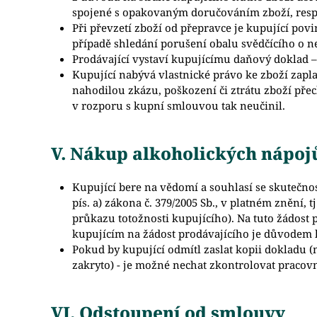
spojené s opakovaným doručováním zboží, resp
Při převzetí zboží od přepravce je kupující po
případě shledání porušení obalu svědčícího o n
Prodávající vystaví kupujícímu daňový doklad –
Kupující nabývá vlastnické právo ke zboží zapl
nahodilou zkázu, poškození či ztrátu zboží pře
v rozporu s kupní smlouvou tak neučinil.
V. Nákup alkoholických nápoj
Kupující bere na vědomí a souhlasí se skutečnos
pís. a) zákona č. 379/2005 Sb., v platném znění,
průkazu totožnosti kupujícího). Na tuto žádost 
kupujícím na žádost prodávajícího je důvodem 
Pokud by kupující odmítl zaslat kopii dokladu 
zakryto) - je možné nechat zkontrolovat pracov
VI. Odstoupení od smlouvy