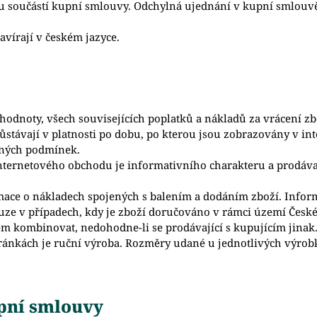
 součástí kupní smlouvy. Odchylná ujednání v kupní smlouvě
vírají v českém jazyce.
odnoty, všech souvisejících poplatků a nákladů za vrácení zbož
ůstávají v platnosti po dobu, po kterou jsou zobrazovány v i
aných podmínek.
internetového obchodu je informativního charakteru a prodáv
ace o nákladech spojených s balením a dodáním zboží. Infor
ze v případech, kdy je zboží doručováno v rámci území České
em kombinovat, nedohodne-li se prodávající s kupujícím jinak
ránkách je ruční výroba. Rozměry udané u jednotlivých výrob
upní smlouvy