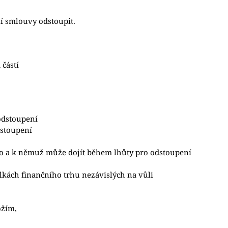
í smlouvy odstoupit.
částí
odstoupení
dstoupení
ího a k němuž může dojít během lhůty pro odstoupení
ylkách finančního trhu nezávislých na vůli
ožím,