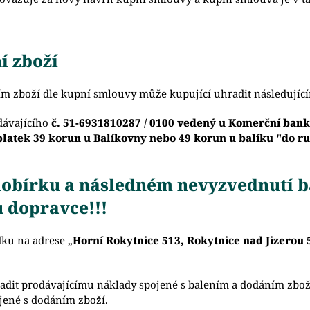
í zboží
ím zboží dle kupní smlouvy může kupující uhradit následujíc
dávajícího
č. 51-6931810287 / 0100 vedený u Komerční ban
latek 39 korun u Balíkovny nebo 49 korun u balíku "do r
 dobírku a následném nevyzvednutí
 dopravce!!!
ku na adrese „
Horní Rokytnice 513, Rokytnice nad Jizerou
adit prodávajícímu náklady spojené s balením a dodáním zbož
ojené s dodáním zboží.