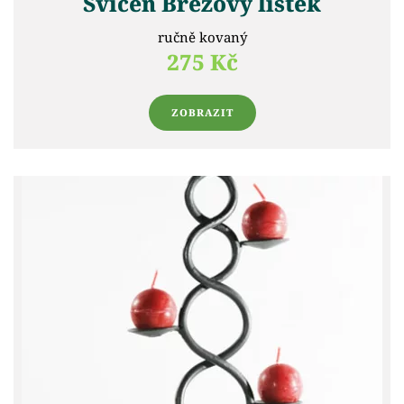
Svícen Březový lístek
ručně kovaný
275 Kč
ZOBRAZIT