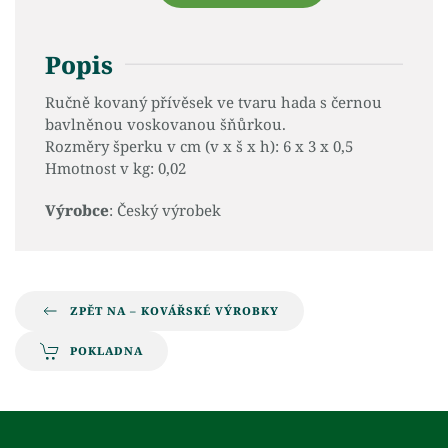
Popis
Ručně kovaný přívěsek ve tvaru hada s černou
bavlněnou voskovanou šňůrkou.
Rozměry šperku v cm (v x š x h): 6 x 3 x 0,5
Hmotnost v kg: 0,02
Výrobce
: Český výrobek
ZPĚT NA – KOVÁŘSKÉ VÝROBKY
POKLADNA