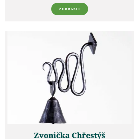
ZOBRAZIT
Zvonička Chřestýš