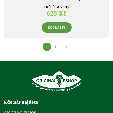
ručně kovaný
625 Kč
ZOBRAZIT
1
2
Kde nás najdete
ORIGINAL ESHOP