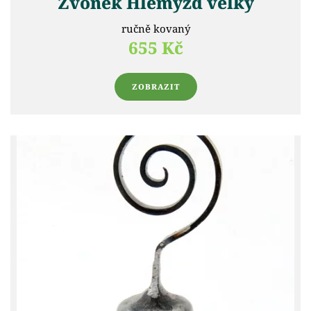
Zvonek Hlemýžď velký
ručně kovaný
655 Kč
ZOBRAZIT