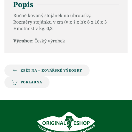
Popis
Ručně kovaný stojánek na ubrousky.
Rozměry stojánku v cm (v x š x h): 8 x 16 x 3
Hmotnost v kg: 0,3
Výrobce
: Český výrobek
ZPĚT NA – KOVÁŘSKÉ VÝROBKY
POKLADNA