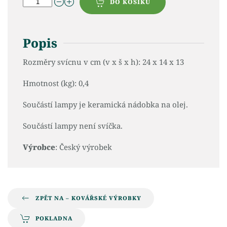
DO KOŠÍKU
Popis
Rozměry svícnu v cm (v x š x h): 24 x 14 x 13
Hmotnost (kg): 0,4
Součástí lampy je keramická nádobka na olej.
Součástí lampy není svíčka.
Výrobce
: Český výrobek
ZPĚT NA – KOVÁŘSKÉ VÝROBKY
POKLADNA