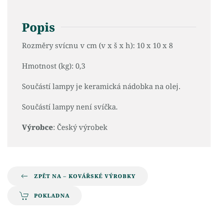
Popis
Rozměry svícnu v cm (v x š x h): 10 x 10 x 8
Hmotnost (kg): 0,3
Součástí lampy je keramická nádobka na olej.
Součástí lampy není svíčka.
Výrobce
: Český výrobek
ZPĚT NA – KOVÁŘSKÉ VÝROBKY
POKLADNA