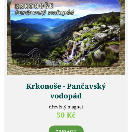
Krkonoše - Pančavský
vodopád
dřevěný magnet
50 Kč
ZOBRAZIT