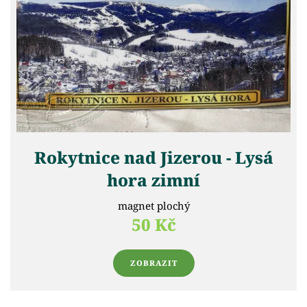
Rokytnice nad Jizerou - Lysá
hora zimní
magnet plochý
50 Kč
ZOBRAZIT