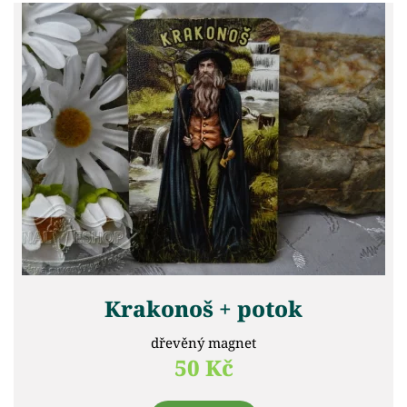
Krakonoš + potok
dřevěný magnet
50 Kč