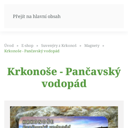
Přejít na hlavní obsah
Úvod
E-shop
Suvenýry z Krkonoš
Magnety
Krkonoše - Pančavský vodopád
Krkonoše - Pančavský
vodopád