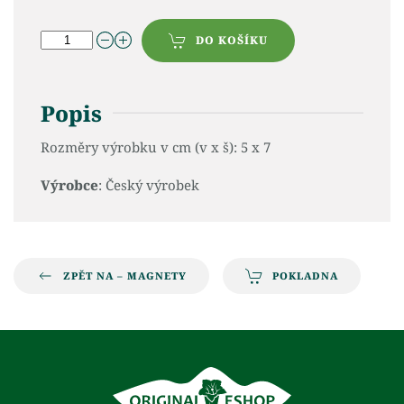
DO KOŠÍKU
Popis
Rozměry výrobku v cm (v x š): 5 x 7
Výrobce
: Český výrobek
ZPĚT NA – MAGNETY
POKLADNA