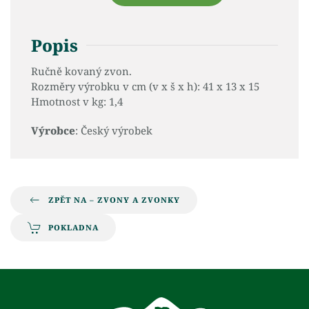
Popis
Ručně kovaný zvon.
Rozměry výrobku v cm (v x š x h): 41 x 13 x 15
Hmotnost v kg: 1,4
Výrobce
: Český výrobek
ZPĚT NA – ZVONY A ZVONKY
POKLADNA