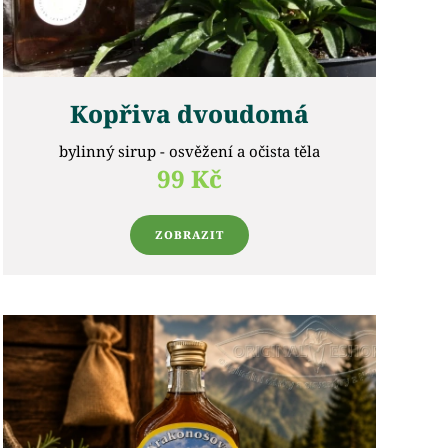
Kopřiva dvoudomá
bylinný sirup - osvěžení a očista těla
99 Kč
ZOBRAZIT