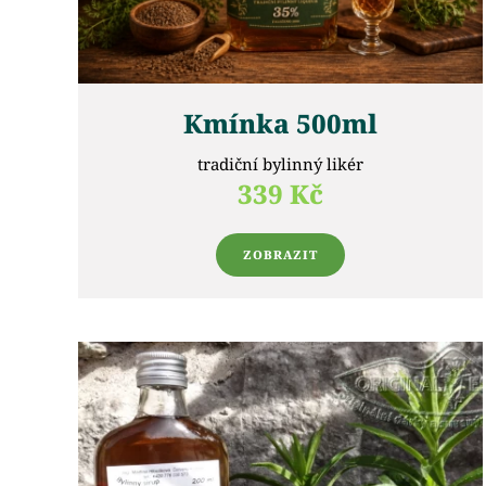
Kmínka 500ml
tradiční bylinný likér
339 Kč
ZOBRAZIT