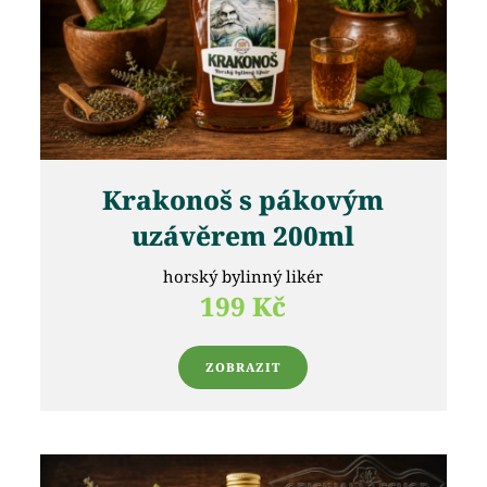
Krakonoš s pákovým
uzávěrem 200ml
horský bylinný likér
199 Kč
ZOBRAZIT