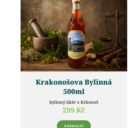
Krakonošova Bylinná
500ml
bylinný likér z Krkonoš
299 Kč
ZOBRAZIT