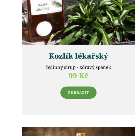
Kozlík lékařský
bylinný sirup - zdravý spánek
99 Kč
ZOBRAZIT