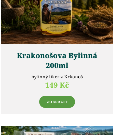
Krakonošova Bylinná
200ml
bylinný likér z Krkonoš
149 Kč
ZOBRAZIT