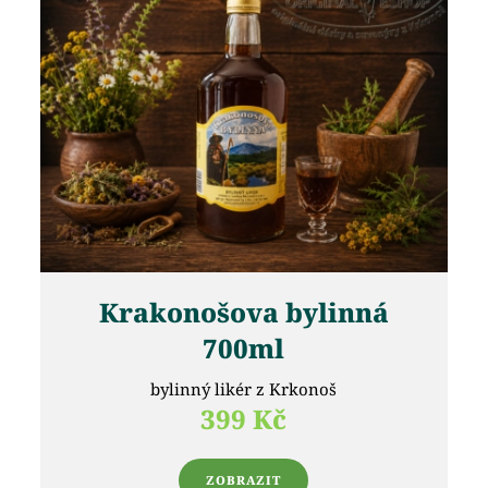
Krakonošova bylinná
700ml
bylinný likér z Krkonoš
399 Kč
ZOBRAZIT