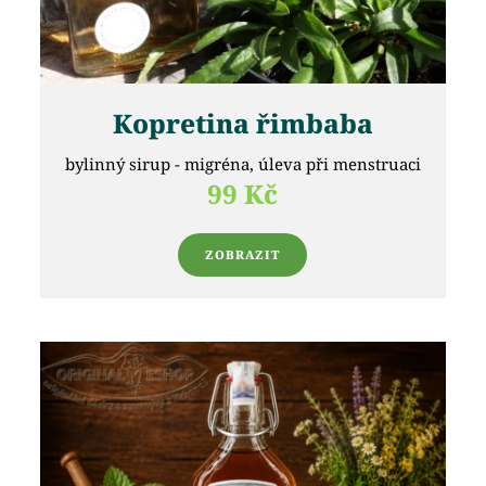
Kopretina řimbaba
bylinný sirup - migréna, úleva při menstruaci
99 Kč
ZOBRAZIT