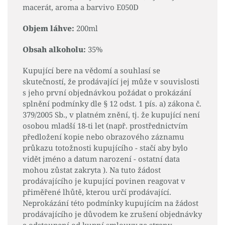
macerát, aroma a barvivo E050D
Objem láhve:
200ml
Obsah alkoholu:
35%
Kupující bere na vědomí a souhlasí se
skutečností, že prodávající jej může v souvislosti
s jeho první objednávkou požádat o prokázání
splnění podmínky dle § 12 odst. 1 pís. a) zákona č.
379/2005 Sb., v platném znění, tj. že kupující není
osobou mladší 18-ti let (např. prostřednictvím
předložení kopie nebo obrazového záznamu
průkazu totožnosti kupujícího - stačí aby bylo
vidět jméno a datum narození - ostatní data
mohou zůstat zakryta ). Na tuto žádost
prodávajícího je kupující povinen reagovat v
přiměřené lhůtě, kterou určí prodávající.
Neprokázání této podmínky kupujícím na žádost
prodávajícího je důvodem ke zrušení objednávky
a odstoupení od kupní smlouvy ze strany