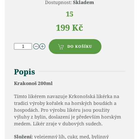
Dostupnost:
Skladem
15
199 Kč
DO KOŠÍKU
Popis
Krakonoš 200ml
Tímto likérem navazuje Krkonošská likérka na
tradici výroby kořalek na horských boudách a
hospodách. Pro výrobu likéru jsou použity
výluhy z bylin, doslazení je především horským
medem. Likér zraje v dubových sudech.
Složení:
velejemný líh, cukr, med, bylinný