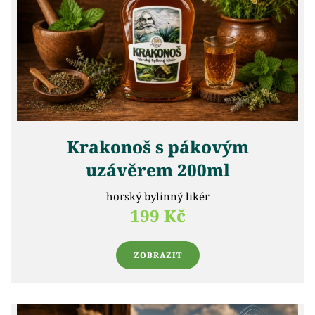
Krakonoš s pákovým
uzávěrem 200ml
horský bylinný likér
199 Kč
ZOBRAZIT