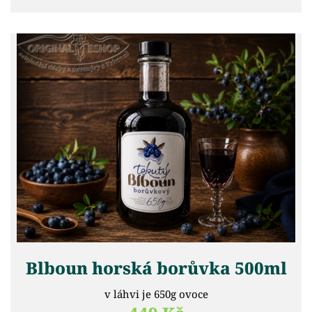
Blboun horská borůvka 500ml
v láhvi je 650g ovoce