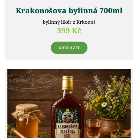
Krakonošova bylinná 700ml
bylinný likér z Krkonoš
399 Kč
ZOBRAZIT