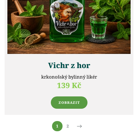
Vichr z hor
krkonošský bylinný likér
139 Kč
ZOBRAZIT
1
2