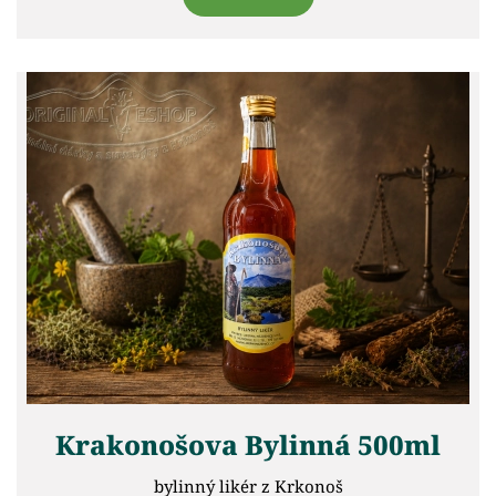
Krakonošova Bylinná 500ml
bylinný likér z Krkonoš