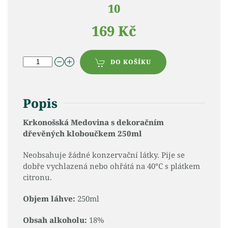
10
169 Kč
DO KOŠÍKU
Popis
Krkonošská Medovina s dekoračním
dřevěných kloboučkem 250ml
Neobsahuje žádné konzervační látky. Pije se
dobře vychlazená nebo ohřátá na 40°C s plátkem
citronu.
Objem láhve:
250ml
Obsah alkoholu:
18%