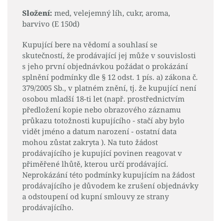
Složení:
med, velejemný líh, cukr, aroma,
barvivo (E 150d)
Kupující bere na vědomí a souhlasí se
skutečností, že prodávající jej může v souvislosti
s jeho první objednávkou požádat o prokázání
splnění podmínky dle § 12 odst. 1 pís. a) zákona č.
379/2005 Sb., v platném znění, tj. že kupující není
osobou mladší 18-ti let (např. prostřednictvím
předložení kopie nebo obrazového záznamu
průkazu totožnosti kupujícího - stačí aby bylo
vidět jméno a datum narození - ostatní data
mohou zůstat zakryta ). Na tuto žádost
prodávajícího je kupující povinen reagovat v
přiměřené lhůtě, kterou určí prodávající.
Neprokázání této podmínky kupujícím na žádost
prodávajícího je důvodem ke zrušení objednávky
a odstoupení od kupní smlouvy ze strany
prodávajícího.