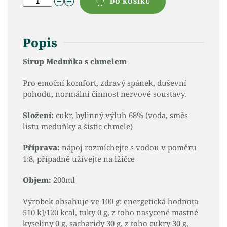
DO KOŠÍKU
Popis
Sirup Meduňka s chmelem
Pro emoční komfort, zdravý spánek, duševní
pohodu, normální činnost nervové soustavy.
Složení:
cukr, bylinný výluh 68% (voda, směs
listu meduňky a šistic chmele)
Příprava:
nápoj rozmíchejte s vodou v poměru
1:8, případně užívejte na lžičce
Objem:
200ml
Výrobek obsahuje ve 100 g: energetická hodnota
510 kJ/120 kcal, tuky 0 g, z toho nasycené mastné
kyseliny 0 g, sacharidy 30 g, z toho cukry 30 g,