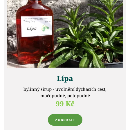
Lípa
bylinný sirup - uvolnění dýchacích cest,
močopudné, potopudné
99 Kč
ZOBRAZIT