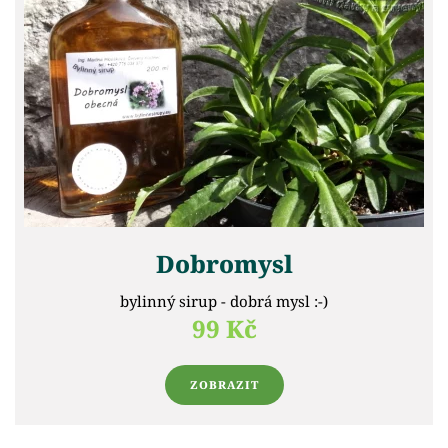
Dobromysl
bylinný sirup - dobrá mysl :-)
99 Kč
ZOBRAZIT