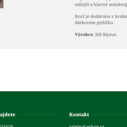
stálejší a hlavně antialerg
Brož je dodávána v krabi
dárkovém pytlíčku.
Výrobce
: JSB Bijoux
ajdete
Kontakt
 ESHOP
original-eshop.cz