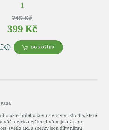
1
745 Kč
399 Kč
DO KOŠÍKU
iovaná
ního ušlechtilého kovu s vrstvou Rhodia, které
st vůči nejrůznějším vlivům, jakož jsou
ost, světlo atd. a šperky jsou díky němu