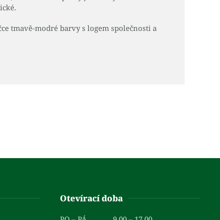
ické.
čce tmavě-modré barvy s logem společnosti a
Otevírací doba
PO – PÁ
9.00 – 17.00