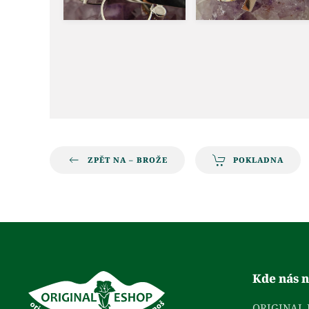
ZPĚT NA – BROŽE
POKLADNA
Kde nás n
ORIGINAL