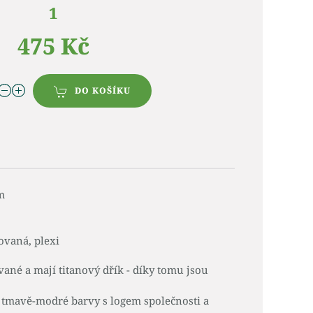
1
475 Kč
DO KOŠÍKU
m
iovaná, plexi
ané a mají titanový dřík - díky tomu jsou
 tmavě-modré barvy s logem společnosti a