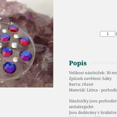
Popis
Velikost náušniček: 30 m
Způsob zavěšení: háky
Barva: různé
Materiál: Litina - porhod
Náušničky jsou porhodiov
antialergické.
Jsou dodávány v krabičce