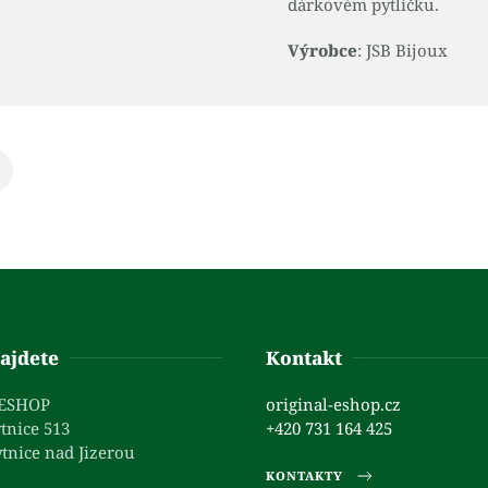
dárkovém pytlíčku.
Výrobce
: JSB Bijoux
ajdete
Kontakt
 ESHOP
original-eshop.cz
tnice 513
+420 731 164 425
tnice nad Jizerou
KONTAKTY