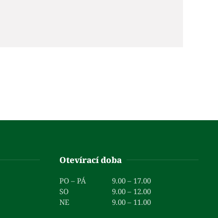
Otevírací doba
PO – PÁ
9.00 – 17.00
SO
9.00 – 12.00
NE
9.00 – 11.00