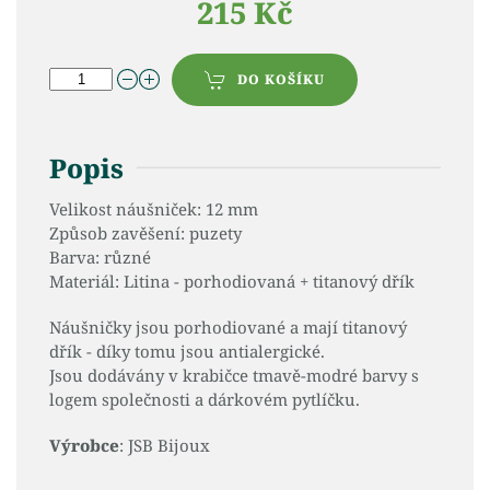
215 Kč
DO KOŠÍKU
Popis
Velikost náušniček: 12 mm
Způsob zavěšení: puzety
Barva: různé
Materiál: Litina - porhodiovaná + titanový dřík
Náušničky jsou porhodiované a mají titanový
dřík - díky tomu jsou antialergické.
Jsou dodávány v krabičce tmavě-modré barvy s
logem společnosti a dárkovém pytlíčku.
Výrobce
: JSB Bijoux