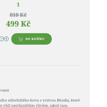
1
810 Kč
499 Kč
DO KOŠÍKU
iovaná
ního ušlechtilého kovu s vrstvou Rhodia, které
st vůči nejrůznějším vlivům, jakož jsou