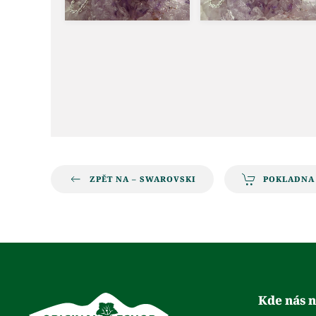
ZPĚT NA – SWAROVSKI
POKLADNA
Kde nás n