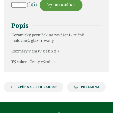
DO KOŠÍKU
Popis
Keramický perníček na zavěšení - ručně
malovaný, glazurovaný.
Rozměry v cm (v x š): 5 x 7
Výrobce
: Český výrobek
ZPĚT NA – PRO RADOST
POKLADNA