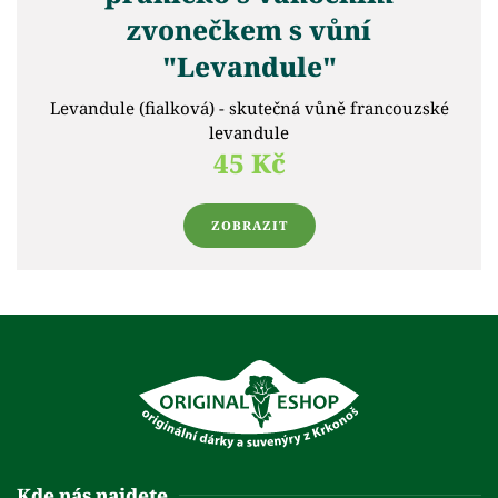
zvonečkem s vůní
"Levandule"
Levandule (fialková) - skutečná vůně francouzské
levandule
45 Kč
ZOBRAZIT
Kde nás najdete