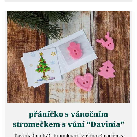
přáníčko s vánočním
stromečkem s vůní "Davinia"
Davinia (modrá) - komplexní, květinový parfém s