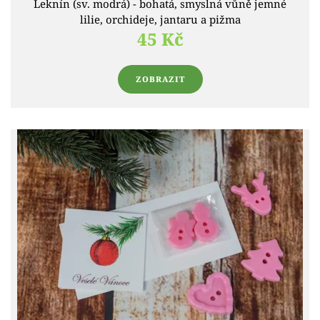
Leknín (sv. modrá) - bohatá, smyslná vůně jemné
lilie, orchideje, jantaru a pižma
45 Kč
ZOBRAZIT