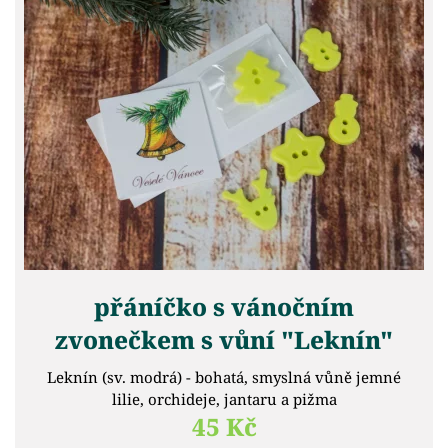
přáníčko s vánočním
zvonečkem s vůní "Leknín"
Leknín (sv. modrá) - bohatá, smyslná vůně jemné
lilie, orchideje, jantaru a pižma
45 Kč