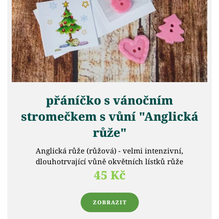
přáníčko s vánočním
stromečkem s vůní "Anglická
růže"
Anglická růže (růžová) - velmi intenzivní,
dlouhotrvající vůně okvětních lístků růže
45 Kč
ZOBRAZIT