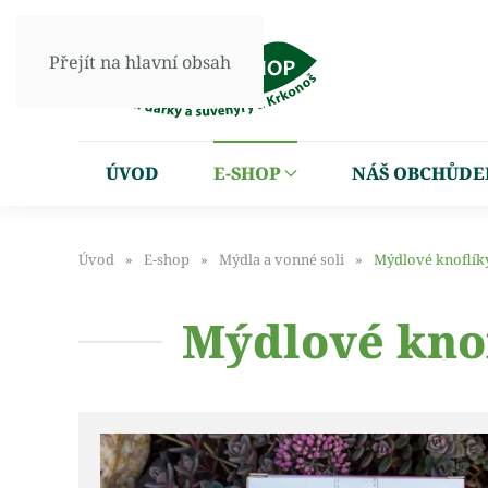
Přejít na hlavní obsah
ÚVOD
E-SHOP
NÁŠ OBCHŮDE
Úvod
E-shop
Mýdla a vonné soli
Mýdlové knoflíky
Mýdlové knof