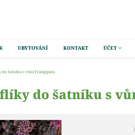
K
UBYTOVÁNÍ
KONTAKT
ÚČET
 do šatníku s vůní Frangipani
líky do šatníku s vů