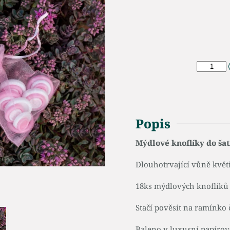
Popis
Mýdlové knoflíky do šat
Dlouhotrvající vůně květi
18ks mýdlových knoflíků 
Stačí pověsit na ramínko č
Baleno v luxusní papírov