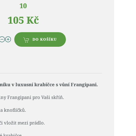
10
105 Kč
DO KOŠÍKU
níku v luxusní krabičce s vůní Frangipani.
ny Frangipani pro Vaši skříň.
a knoflíčků.
i vložit mezi prádlo.
é krabičce.