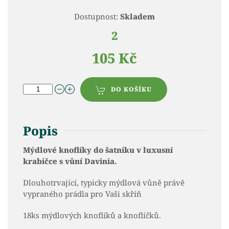
Dostupnost:
Skladem
2
105 Kč
DO KOŠÍKU
Popis
Mýdlové knoflíky do šatníku v luxusní
krabičce s vůní Davinia.
Dlouhotrvající, typicky mýdlová vůně právě
vypraného prádla pro Vaši skříň
18ks mýdlových knoflíků a knoflíčků.