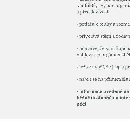
konfliktů, zvyšuje organ
a představivost
- potlačuje touhy a rozma
- přivolává štěstí a dodáv
- udává se, že zmírňuje p
pohlavních orgánů a obě
- též se uvádí, že jaspis 
- nabíjí se na přímém slu
- informace uvedené na
běžně dostupné na inte
péči