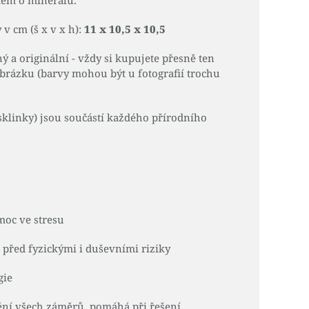
skem o minerálu.
 v cm (š x v x h):
11 x 10,5 x 10,5
ý a originální - vždy si kupujete přesně ten
obrázku (barvy mohou být u fotografií trochu
sklinky) jsou součástí každého přírodního
omoc ve stresu
před fyzickými i duševními riziky
gie
ění všech záměrů, pomáhá při řešení