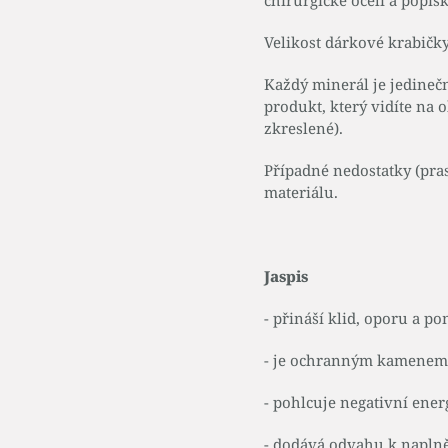
chirurgické oceli a popi
Velikost dárkové krabičky
Každý minerál je jedinečn
produkt, který vidíte na 
zkreslené).
Případné nedostatky (pra
materiálu.
Jaspis
- přináší klid, oporu a p
- je ochranným kamenem 
- pohlcuje negativní ener
- dodává odvahu k napln