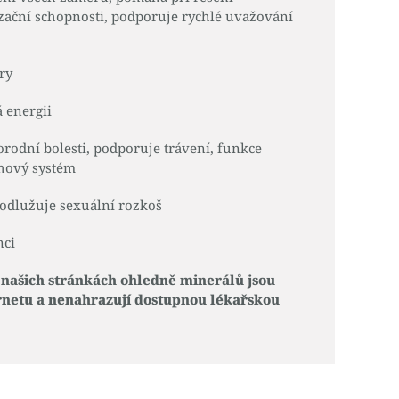
izační schopnosti, podporuje rychlé uvažování
ry
á energii
orodní bolesti, podporuje trávení, funkce
hový systém
prodlužuje sexuální rozkoš
nci
 našich stránkách ohledně minerálů jsou
rnetu a nenahrazují dostupnou lékařskou