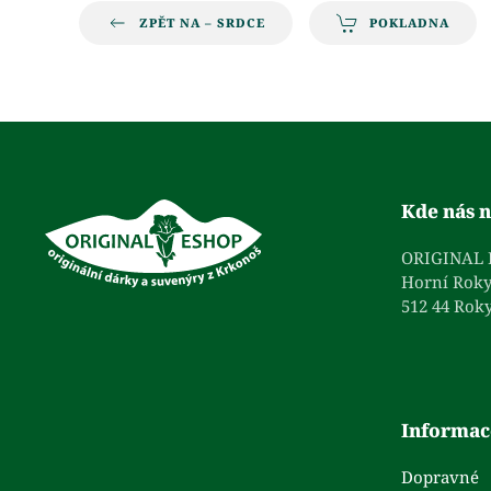
ZPĚT NA – SRDCE
POKLADNA
Kde nás n
ORIGINAL
Horní Roky
512 44 Roky
Informac
Dopravné