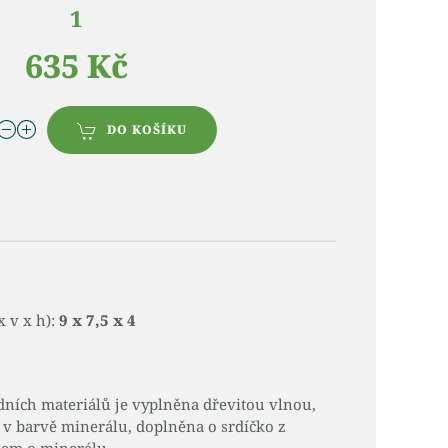
1
635 Kč
DO KOŠÍKU
x v x h):
9 x 7,5 x 4
dních materiálů je vyplněna dřevitou vlnou,
v barvě minerálu, doplněna o srdíčko z