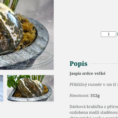
Popis
Jaspis srdce velké
Přibližný rozměr v cm (š 
Hmotnost:
312g
Dárková krabička z příro
ozdobena mašlí sladěnou 