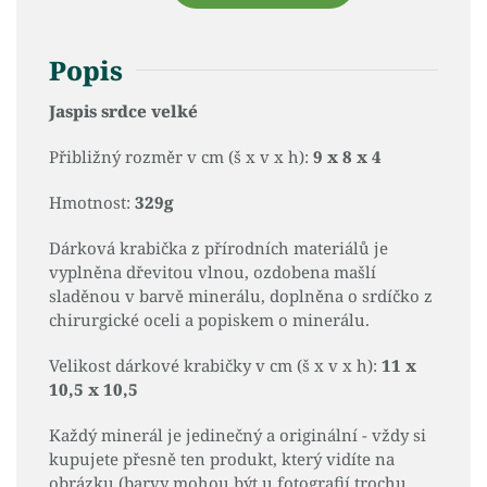
Popis
Jaspis srdce velké
Přibližný rozměr v cm (š x v x h):
9 x 8 x 4
Hmotnost:
329g
Dárková krabička z přírodních materiálů je
vyplněna dřevitou vlnou, ozdobena mašlí
sladěnou v barvě minerálu, doplněna o srdíčko z
chirurgické oceli a popiskem o minerálu.
Velikost dárkové krabičky v cm (š x v x h):
11 x
10,5 x 10,5
Každý minerál je jedinečný a originální - vždy si
kupujete přesně ten produkt, který vidíte na
obrázku (barvy mohou být u fotografií trochu