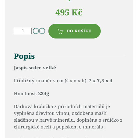
495 Kč
DO KOŠÍKU
Popis
Jaspis srdce velké
Přibližný rozměr v cm (š x v x h):
7 x 7,5 x 4
Hmotnost:
234g
Dárková krabička z přírodních materiálů je
vyplněna dřevitou vlnou, ozdobena mašlí
sladěnou v barvě minerálu, doplněna o srdíčko z
chirurgické oceli a popiskem o minerálu.