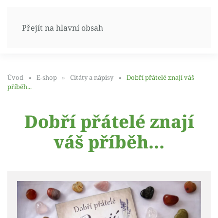
Přejít na hlavní obsah
Úvod
E-shop
Citáty a nápisy
Dobří přátelé znají váš
příběh...
Dobří přátelé znají
váš příběh...