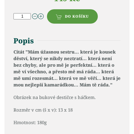
DO KOŠÍKU
Popis
Citát "Mám úžasnou sestru... která je kousek
děství, který se nikdy neztratí... která není
bez chyby, ale pro mě je perfektní... která o
mě ví všechno, a přesto mě má ráda... která
mě umí rozesmát... která ve mě věří... která je
mou nejlepší kamarádkou... Mám tě ráda."
Obrázek na bukové destičce s háčkem.
Rozměr v cm (š x v): 13 x 18
Hmotnost: 180g