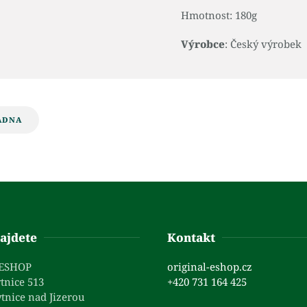
Hmotnost: 180g
Výrobce
: Český výrobek
ADNA
ajdete
Kontakt
 ESHOP
original-eshop.cz
tnice 513
+420 731 164 425
tnice nad Jizerou