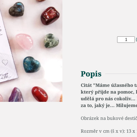
Popis
Citát "Máme úžasného ta
který přijde na pomoc, 
udělá pro nás cokoliv..
za to, jaký je... Milujem
Obrázek na bukové destič
Rozměr v cm (š x v): 13 x 