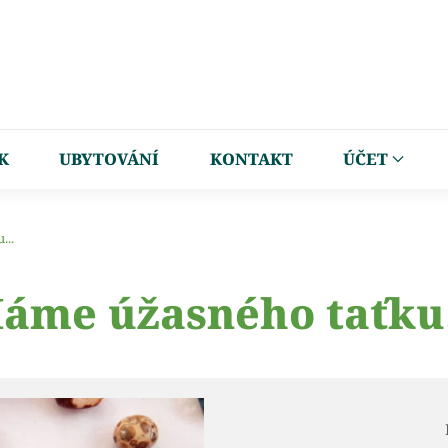
K
UBYTOVÁNÍ
KONTAKT
ÚČET
...
áme úžasného taťku.