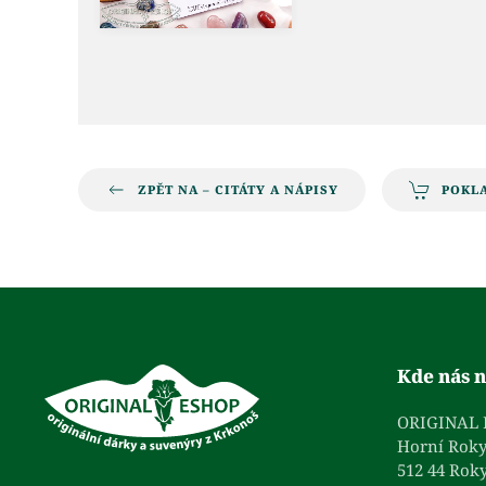
ZPĚT NA – CITÁTY A NÁPISY
POKL
Kde nás n
ORIGINAL
Horní Roky
512 44 Roky