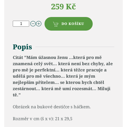
259 Kč
DO KOŠÍKU
Popis
Citát "Mám úžasnou ženu ...která pro mě
znamená celý svět... která není bez chyby, ale
pro mě je perfektní... která těžce pracuje a
udělá pro mě všechno... která je mým
nejlepším přítelem... se kterou bych chtěl
zestárnout... která mě umí rozesmát... Miluji
tě."
Obrázek na bukové destičce s háčkem.
Rozměr v cm (š x v): 21 x 29,5