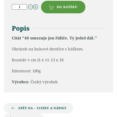
DO KOŠÍKU
Popis
Citát "40 omezuje jen řidiče. Ty jedeš dál."
Obrázek na bukové destičce s háčkem.
Rozměr v cm (š x v): 13 x 18
Hmotnost: 180g
Výrobce
: Český výrobek
ZPĚT NA – CITÁTY A NÁPISY