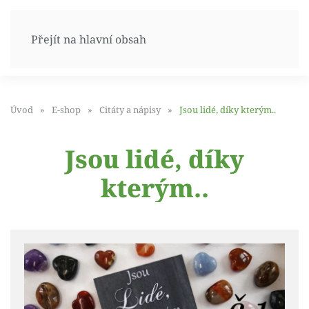
Přejít na hlavní obsah
Úvod
E-shop
Citáty a nápisy
Jsou lidé, díky kterým..
Jsou lidé, díky
kterým..