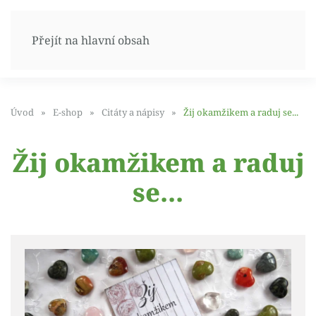
Přejít na hlavní obsah
Úvod
E-shop
Citáty a nápisy
Žij okamžikem a raduj se...
Žij okamžikem a raduj
se...