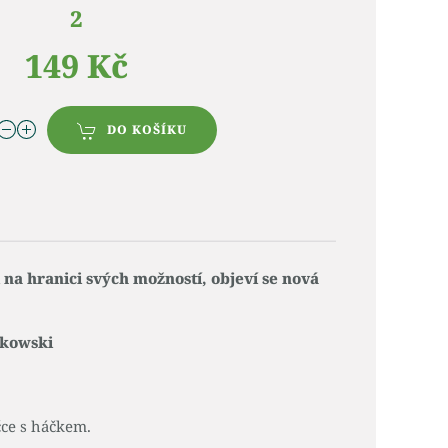
2
149 Kč
DO KOŠÍKU
si na hranici svých možností, objeví se nová
ukowski
ce s háčkem.