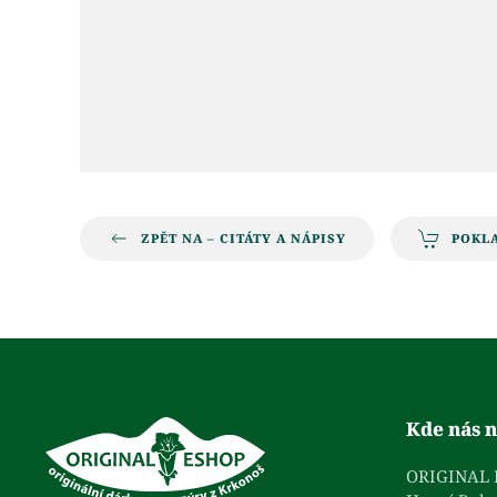
ZPĚT NA – CITÁTY A NÁPISY
POKL
Kde nás n
ORIGINAL