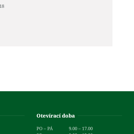
18
Otevírací doba
PO – PÁ
9.00 – 17.00