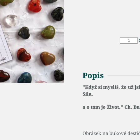
Popis
"Když si myslíš, že už j
Síla.
a o tom je Život." Ch. B
Obrázek na bukové destič