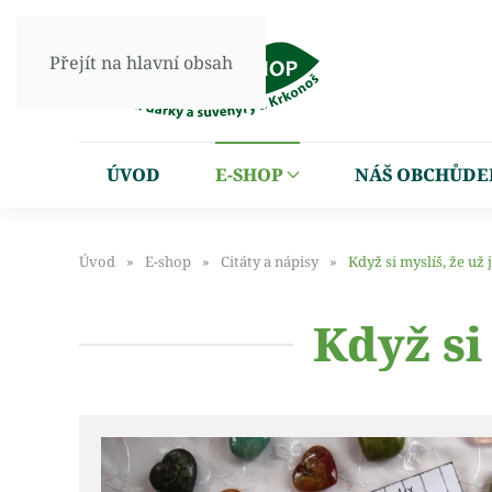
Přejít na hlavní obsah
ÚVOD
E-SHOP
NÁŠ OBCHŮDE
Úvod
E-shop
Citáty a nápisy
Když si myslíš, že už j
Když si 