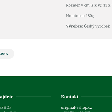
Rozměr v cm (š x v): 13 x 
Hmotnost: 180g
Výrobce
: Český výrobek
ADNA
ajdete
Kontakt
 ESHOP
original-eshop.cz