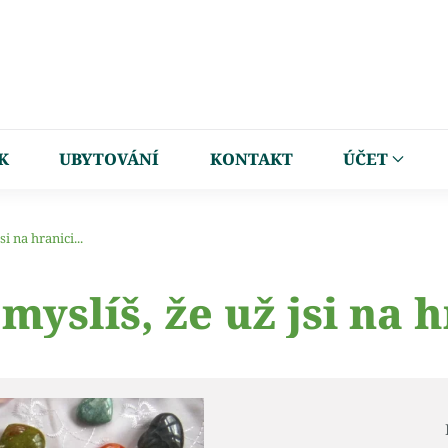
K
UBYTOVÁNÍ
KONTAKT
ÚČET
si na hranici...
myslíš, že už jsi na h