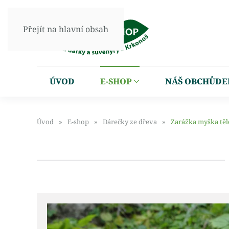
Přejít na hlavní obsah
ÚVOD
E-SHOP
NÁŠ OBCHŮDE
Úvod
E-shop
Dárečky ze dřeva
Zarážka myška těl