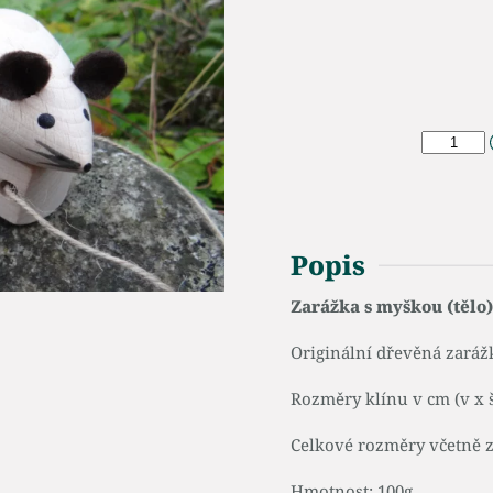
Popis
Zarážka s myškou (tělo)
Originální dřevěná zarážk
Rozměry klínu v cm (v x š 
Celkové rozměry včetně zví
Hmotnost: 100g