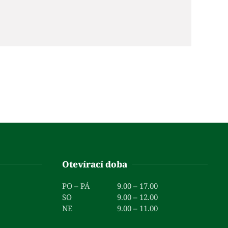
Otevírací doba
PO – PÁ
9.00 – 17.00
SO
9.00 – 12.00
NE
9.00 – 11.00