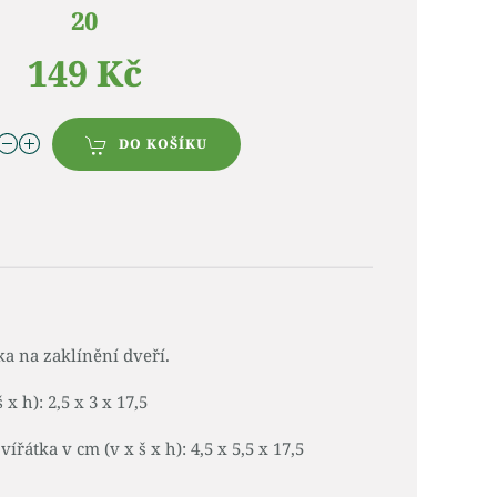
20
149 Kč
DO KOŠÍKU
a na zaklínění dveří.
x h): 2,5 x 3 x 17,5
řátka v cm (v x š x h): 4,5 x 5,5 x 17,5