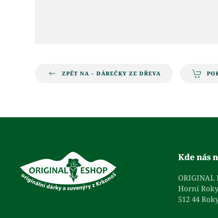
ZPĚT NA – DÁREČKY ZE DŘEVA
PO
Kde nás n
ORIGINAL
Horní Roky
512 44 Roky