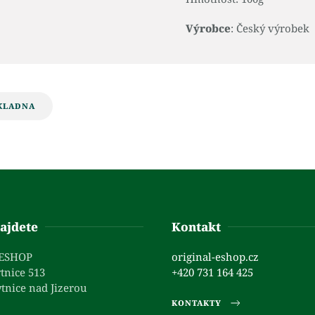
Výrobce
: Český výrobek
KLADNA
ajdete
Kontakt
 ESHOP
original-eshop.cz
tnice 513
+420 731 164 425
tnice nad Jizerou
KONTAKTY