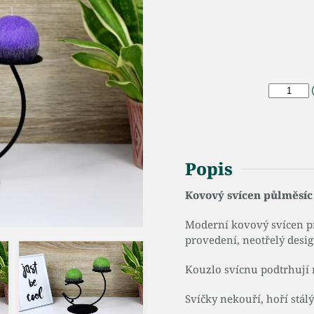
Popis
Kovový svícen půlměsíc 
Moderní kovový svícen pr
provedení, neotřelý desig
Kouzlo svícnu podtrhují 
Svíčky nekouří, hoří st