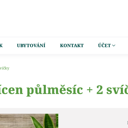
K
UBYTOVÁNÍ
KONTAKT
ÚČET
svíčky
ícen půlměsíc + 2 sví