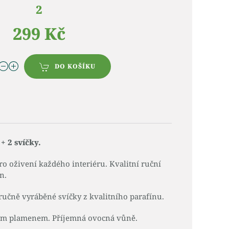
2
299 Kč
DO KOŠÍKU
+ 2 svíčky.
o oživení každého interiéru. Kvalitní ruční
n.
ručně vyráběné svíčky z kvalitního parafínu.
álým plamenem. Příjemná ovocná vůně.