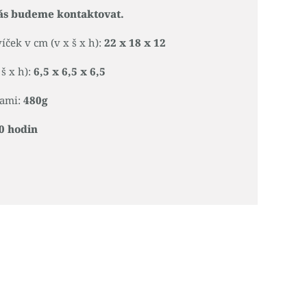
ás budeme kontaktovat.
ček v cm (v x š x h):
22 x 18 x 12
š x h):
6,5 x 6,5 x 6,5
kami:
480g
0 hodin