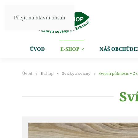
Přejít na hlavní obsah
ÚVOD
E-SHOP
NÁŠ OBCHŮDE
Úvod
E-shop
Svíčky a svícny
Svícen půlměsíc + 2 
Sv