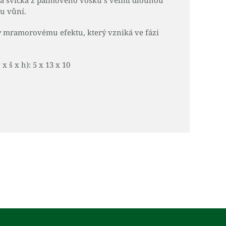
ná svíčka z palmového vosku s velmi dlouhou
u vůní.
y mramorovému efektu, který vzniká ve fázi
 š x h): 5 x 13 x 10