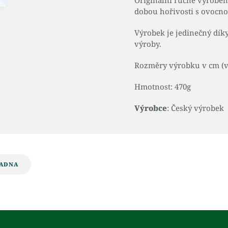
Originální ručně vyrobe
dobou hořivosti s ovocno
Výrobek je jedinečný dík
výroby.
Rozměry výrobku v cm (v x
Hmotnost: 470g
Výrobce
: Český výrobek
ADNA