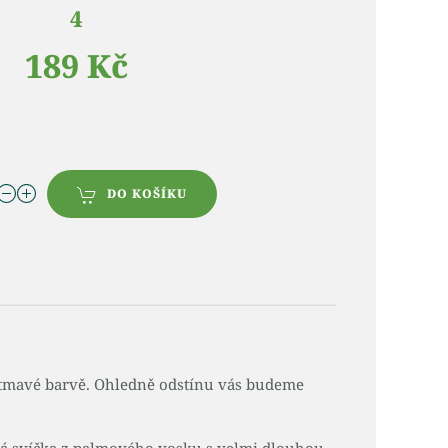
4
189 Kč
DO KOŠÍKU
 tmavé barvě. Ohledně odstínu vás budeme