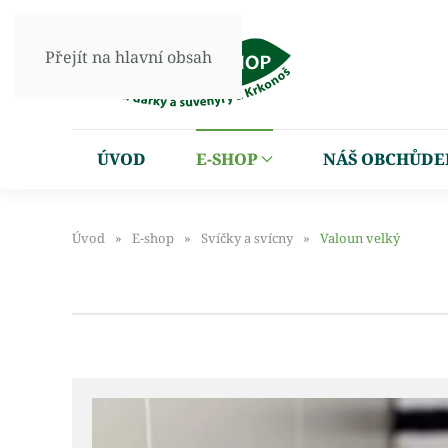
Přejít na hlavní obsah
ÚVOD
E-SHOP
NÁŠ OBCHŮDE
Úvod
E-shop
Svíčky a svícny
Valoun velký