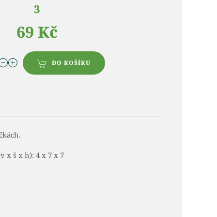
3
69 Kč
DO KOŠÍKU
čkách.
v x š x h): 4 x 7 x 7