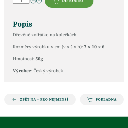
DO KOŠÍKU
Popis
Dřevěné zvířátko na kolečkách.
Rozměry výrobku v cm (v x š x h):
7 x 10 x 6
Hmotnost:
50g
Výrobce
: Český výrobek
ZPĚT NA – PRO NEJMENŠÍ
POKLADNA