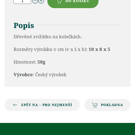
DO KOŠÍKU
Popis
Dřevěné zvířátko na kolečkách.
Rozměry výrobku v cm (v x š x h):
10 x 8 x 5
Hmotnost:
50g
Výrobce
: Český výrobek
ZPĚT NA – PRO NEJMENŠÍ
POKLADNA