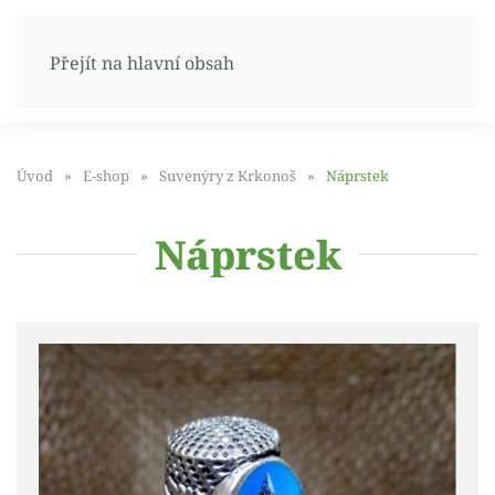
Přejít na hlavní obsah
Úvod
E-shop
Suvenýry z Krkonoš
Náprstek
Náprstek