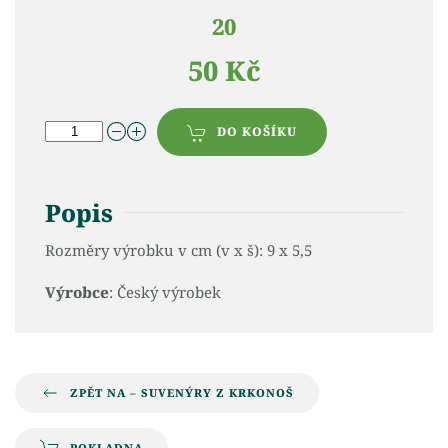
20
50 Kč
DO KOŠÍKU
Popis
Rozměry výrobku v cm (v x š): 9 x 5,5
Výrobce
: Český výrobek
ZPĚT NA – SUVENÝRY Z KRKONOŠ
POKLADNA