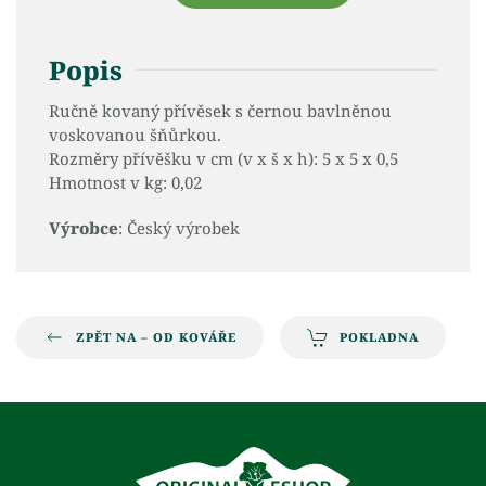
Popis
Ručně kovaný přívěsek s černou bavlněnou
voskovanou šňůrkou.
Rozměry přívěšku v cm (v x š x h): 5 x 5 x 0,5
Hmotnost v kg: 0,02
Výrobce
: Český výrobek
ZPĚT NA – OD KOVÁŘE
POKLADNA