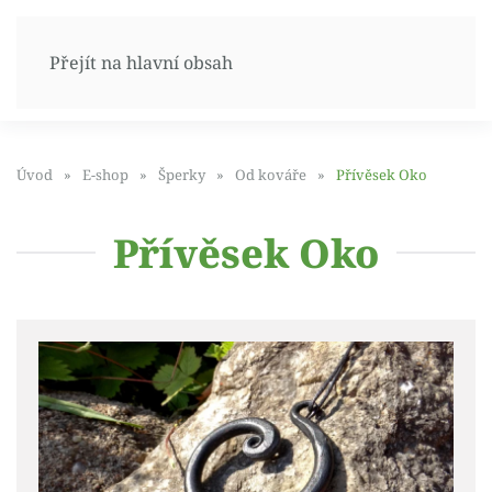
Přejít na hlavní obsah
Úvod
E-shop
Šperky
Od kováře
Přívěsek Oko
Přívěsek Oko