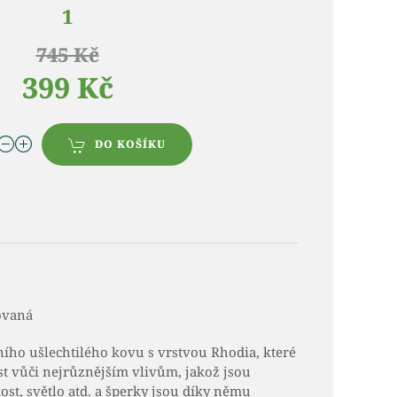
1
745 Kč
399 Kč
DO KOŠÍKU
iovaná
ního ušlechtilého kovu s vrstvou Rhodia, které
st vůči nejrůznějším vlivům, jakož jsou
ost, světlo atd. a šperky jsou díky němu