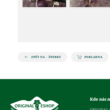
ZPĚT NA – ŠPERKY
POKLADNA
Kde nás n
ORIGINAL