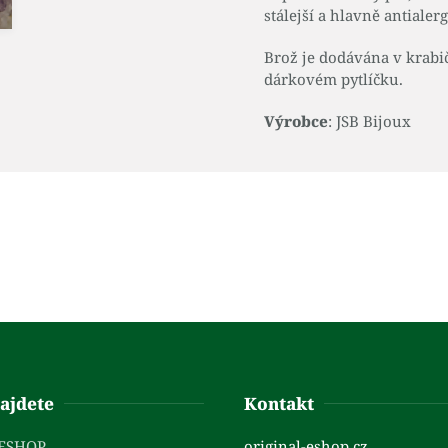
stálejší a hlavně antialerg
Brož je dodávána v krabi
dárkovém pytlíčku.
Výrobce
: JSB Bijoux
ajdete
Kontakt
 ESHOP
original-eshop.cz