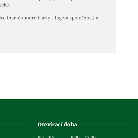
ické.
čce tmavě-modré barvy s logem společnosti a
Otevírací doba
PO – PÁ
9.00 – 17.00