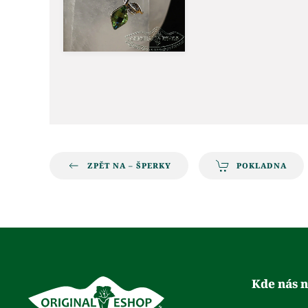
ZPĚT NA – ŠPERKY
POKLADNA
Kde nás n