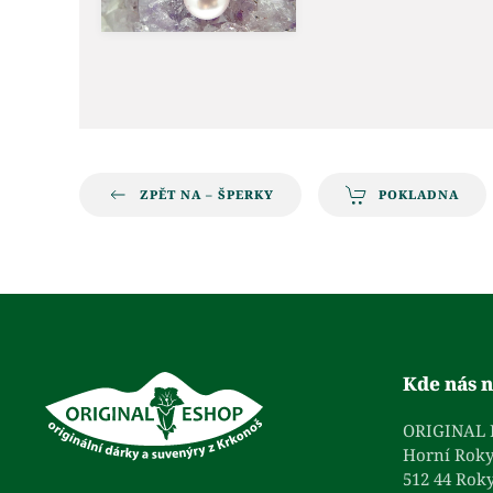
ZPĚT NA – ŠPERKY
POKLADNA
Kde nás n
ORIGINAL
Horní Roky
512 44 Roky