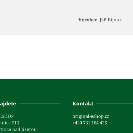
Výrobce
: JSB Bijoux
ajdete
Kontakt
 ESHOP
original-eshop.cz
tnice 513
+420 731 164 425
tnice nad Jizerou